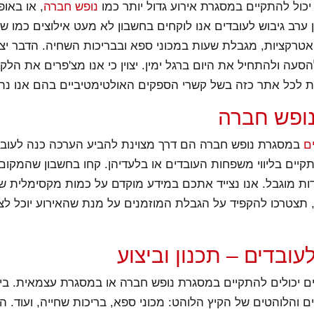
יכול להתקיים במסגרת אירוע גדול יותר כמו
נופש חברה
, או באופ
ערב גיבוש לעובדים אנו לוקחים בחשבון לא מעט אילוצים כמו ש
טרקציות, מגבלת שעות במכוני ספא ובבריכות השחיה. הדבר יצ
הסעה ולהתחיל את היום ברגל ימין. יצוין כי אנו מצ'פרים את הלקו
ת לכל אתר כזה בשל קשרי הספקים האולטימטיביים בהם אנו נתו
נופש חברה
ים
במסגרת נופש חברה הם דרך מצוינת להביע הערכה כנה לעובד
קיים בליווי משפחות העובדים או בלעדיהן. קחו בחשבון שהמקום
ות מוגבל. אנו נצייד אתכם במידע מוקדם על כמות מקסימלית ש
ו, תצטרכו להקפיד על הגבלת המוזמנים על מנת שהאירוע יוכל ל
לעובדים – תכנון וביצוע
ים יכולים להתקיים במסגרת נופש חברה או במסגרת עצמאית. ביס
והלוהטים של הקיץ הלוהט: מכוני ספא, בריכות שחייה, ועוד. 