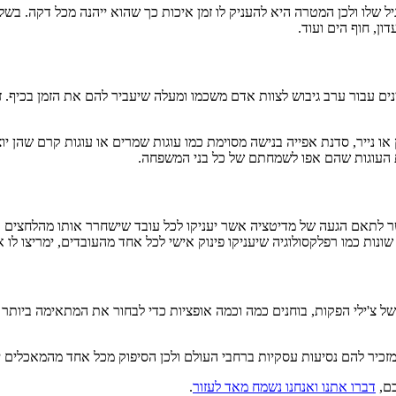
 שלו ולכן המטרה היא להעניק לו זמן איכות כך שהוא ייהנה מכל דקה. בשל
ון, חוף הים ועוד.
ים עבור ערב גיבוש לצוות אדם משכמו ומעלה שיעביר להם את הזמן בכיף. 
 או נייר, סדנת אפייה בנישה מסוימת כמו עוגות שמרים או עוגות קרם שהן יו
ת העוגות שהם אפו לשמחתם של כל בני המשפחה.
שר לתאם הגעה של מדיטציה אשר יעניקו לכל עובד שישחרר אותו מהלחצים ו
שונות כמו רפלקסולוגיה שיעניקו פינוק אישי לכל אחד מהעובדים, ימריצו לו 
של צ'ילי הפקות, בוחנים כמה וכמה אופציות כדי לבחור את המתאימה ביותר ל
יר להם נסיעות עסקיות ברחבי העולם ולכן הסיפוק מכל אחד מהמאכלים י
כם,
דברו אתנו ואנחנו נשמח מאד לעזור
.