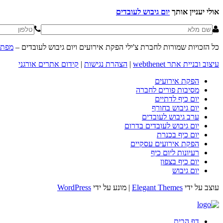
אולי יעניין אותך
יום גיבוש לעובדים
כל הזכויות שמורות לחברת צ'ילי הפקת אירועים ויום גיבוש לעובדים –
מפת 
עיצוב ובניית אתר webthenet
|
הצהרת נגישות
|
קידום אתרים אורגני
הפקת אירועים
מסיבות פורים לחברה
יום כיף לדתיים
יום גיבוש בחורף
ערב גיבוש לעובדים
יום גיבוש לעובדים בדרום
יום כיף בכנרת
הפקת אירועים עסקיים
רעיונות ליום כיף
יום כיף בצפון
יום גיבוש
עוצב על ידי
Elegant Themes
| מונע על ידי
WordPress
דף הבית