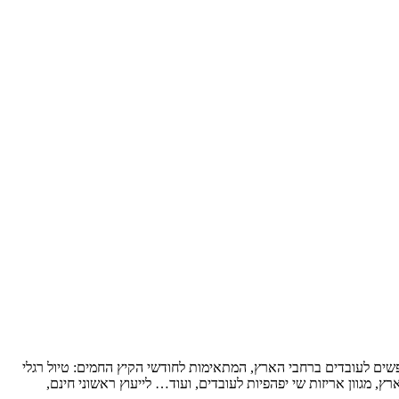
נופשים לעובדים ברחבי הארץ, המתאימות לחודשי הקיץ החמים: טיול רגלי
ץ, מגוון אריזות שי יפהפיות לעובדים, ועוד… לייעוץ ראשוני חינם,