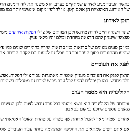
כאשר העובד מגיע לאירוע שמתקיים בערב, הוא משנה את לוח הזמנים הרגיל
של האירוע. האופציות הן אולם קטן, או לחלופין מקום אינטימי יותר כמו מועד
תוכן לאירוע
שינוי השגרה חייב להיות מודגש ולכן הצוותים של צ'ילי
הפקות אירועים
מזמינ
ספציפי שיעניק להם הרצאה מיוחדת וכולם יהיו מלאי עניין.
כמו כן סוגים מגוונים של סדנאות כמו סדנאות יצירה בחומרים שונים כמו עץ
שיגיעו מהתנורים בסוף הערב וכך הם יוכלו גם לטעום וגם לקחת הביתה א
לפנק את העובדים
הרצון לפנק את העובדים מעניק אופציות מאתגרות עבור צ'ילי הפקות. אפ
נולד מחדש. כמו כן יכולים להגיע לכל ערב גיבוש לצוות גם מטפלים בשיטות 
הקולינריה היא מסמר הערב
איכותה של הקולינריה היא נושא מהותי בכל ערב גיבוש לצוות ולכן הנציגים 
מאפים נוספים שיוכנו במקום בטאבון.
אחרים ישמחו מאד לאכול ארוחת שף כשרה על טהרת האוכל האסיאתי שמזכ
אם אתם רוצים שמתאים את החליפה המתאימה ביותר עבור העובדים של