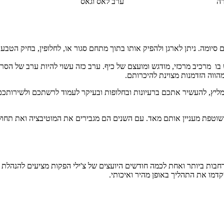
רה
ערב לאס וגאס
יומה. ניתן לארגן ולהפיק אותו בתוך מתחם סגור או, לחלופין, בחיק הטב
 יש בו מרכיב מרכזי, מודגש ומועצם של כיף. ערב כזה עשוי להיות ערב של 
הווה הזדמנות מצוינת להיכרותם.
להמליץ, להעשיר אתכם ברעיונות ובחלופות ובעיקר לעמוד לרשתכם ולשירותכ
וטפת מעניין אותם מאד. עם השנים הם מגבירים את המוטיבציה ואת תחוש
רחבות ביותר ואחת לכמה חודשים היועצים של צ'ילי הפקות מציעים להנהלת 
קדמו את התהליך באופן מהיר ואיכותי.