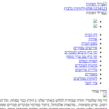
058-5234123 (לקוחות בלבד)
דף הבית
אודות
נופש חברה
אירועים עסקיים
ימי כיף וגיבוש לעובדים
ימי כיף עם ערך מוסף
הפקת כנסים
מתנות לעובדים
גלריית אירועים
מאמרים
לקוחות ממליצים
צור קשר
בחרו עמוד
היי מה שלומך? תודה שבחרת לגלוש באתר שלנו :) הקיץ כבר בפתח, וכל הנחלי
רטוב, שייט משימות , סדנאות אלכוהול, ביקור במרכזי מבקרים סגורים וממוז