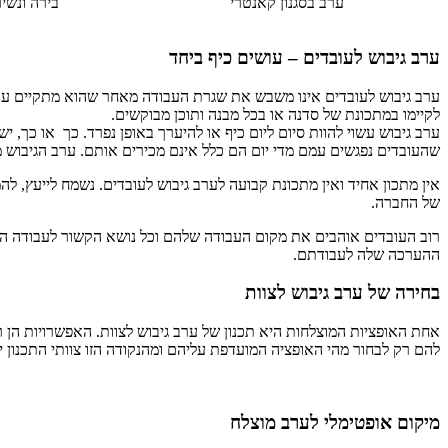
ערב בסגנון קאנטרי
בירה ונשי
ערב גיבוש לעובדים – עושים כיף ביחד
ערב גיבוש לעובדים אינו משבש את שגרת העבודה מאחר שהוא מתקיים עם ס
לקיימו במתכונת של סדנה או בכל מבנה ותוכן מבוקשים.
ערב גיבוש עשוי להוות סיום ליום כיף או להיערך באופן נפרד. כך או כך,
שהעובדים נפגשים עמם מדי יום הם כלל אינם מכירים אותם. ערב הגיבוש מ
אין מתכון אחיד ואין מתכונת קבועה לערב גיבוש לעובדים. נשמח לייעץ, 
של החברה.
רוב העובדים אוהבים את מקום העבודה שלהם וכל נושא הקשור לעבודה הש
ההערכה שלה לעבודתם.
בחירה של ערב גיבוש לצוות
אחת האופציות המוצלחות היא תכנון של ערב גיבוש לצוות. האפשרויות הן 
להם רק לבחור מהי האופציה המועדפת עליהם ומהנקודה הזו צוותי התכנון י
מיקום אופטימלי לערב מוצלח