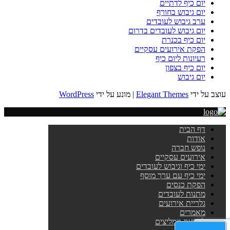
יום כיף לדתיים
יום גיבוש בחורף
ערב גיבוש לעובדים
יום גיבוש לעובדים בדרום
יום כיף בכנרת
הפקת אירועים עסקיים
רעיונות ליום כיף
יום כיף בצפון
יום גיבוש
עוצב על ידי
Elegant Themes
| מונע על ידי
WordPress
דף הבית
אודות
נופש חברה
אירועים עסקיים
ימי כיף וגיבוש לעובדים
ימי כיף עם ערך מוסף
הפקת כנסים
מתנות לעובדים
גלריית אירועים
מאמרים
לקוחות ממליצים