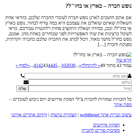
נופש חברה – בארץ או בחו"ל?
אם אתם חושבים לארגן נופש חברה לעובדי החברה שלכם, בוודאי אחת
השאלות שאתם שואלים את עצמכם היא במה עדיף לבחור, נופש בארץ
או בחו"ל? ובכן, במידה ושאלת התקציב פחות רלוונטית עבורכם, כדאי
לשקול ברצינות את שתי האפשרויות לפני שבוחרים באחת מהן. אמנם,
נופש בחו"ל מושך מאוד, ויכול למתג את החברה שלכם כחברה יוקרתית,
מפנקת וחברה […]
קרא עוד
עמוד 43 מתוך 49
« להתחלה
«
...
30
20
10
...
45
44
43
42
41
...
»
לסוף »
כל הזכויות שמורות לחברת צ'ילי הפקת אירועים ויום גיבוש לעובדים –
מפת אתר
עיצוב ובניית אתר webthenet
|
הצהרת נגישות
|
קידום אתרים אורגני
הפקת אירועים
מסיבות פורים לחברה