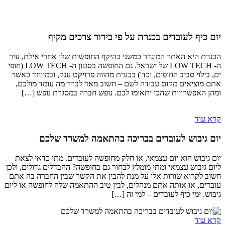
יום כיף לעובדים בכנרת על פי בירור צרכים מקיף
הכנרת היא האתר המוגדר כמשני בהיקף החופשות שלו אחרי אילת, עיר
ה- LOW TECH של ישראל. גם החופשה בסגנון ה- LOW TECH (חופי
ים, בילוי סביב החופים, וכד') בכנרת מהווה פרויקט ענק, ובמיוחד כאשר
אתם מוציאים מקום עבודה לשם – חשוב מאד לברר מה עומד מולכם,
ומהן האפשרויות שהכי יתאימו לכם. נופש חברה במסגרת נופש […]
קרא עוד
יום גיבוש לעובדים בבריכה בהתאמה למשרד שלכם
יום גיבוש הוא יום עצמאי, או חלק מחופשה לעובדים. מתי כדאי לצאת
ליום גיבוש עצמאי ומתי מומלץ לבחור גם בחופשה? ההבדלים גדולים, ולכן
חשוב לקרוא שורות אלו על מנת להבין את הקשר שבין החברה בה אתם
עובדים, או אותה אתם מנהלים, לבין טיב ההתאמה שלה לחופשה או ליום
גיבוש. ימי כיף לעובדים – למי זה […]
קרא עוד