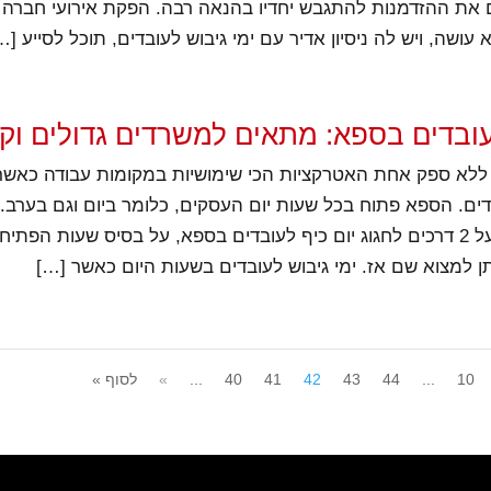
את ההזדמנות להתגבש יחדיו בהנאה רבה. הפקת אירועי חברה ע
עושה, ויש לה ניסיון אדיר עם ימי גיבוש לעובדים, תוכל לסייע […
עובדים בספא: מתאים למשרדים גדולים וק
 ללא ספק אחת האטרקציות הכי שימושיות במקומות עבודה כאשר
דים. הספא פתוח בכל שעות יום העסקים, כלומר ביום וגם בערב. ל
ממליצים כאן על 2 דרכים לחגוג יום כיף לעובדים בספא, על בסיס שעות הפתיח
תן למצוא שם אז. ימי גיבוש לעובדים בשעות היום כאשר […]
10
...
44
43
42
41
40
...
»
לסוף »