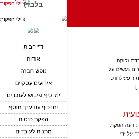
בלבד)
דף הבית
אודות
077-9966386: כל חברה עובדת זקוקה
בדים נעשים על
נופש חברה
ר פעילויות.
אירועים עסקיים
]
ימי כיף וגיבוש לעובדים
ימי כיף עם ערך מוסף
ועית
הפקת כנסים
שיו 077-9966386: מאז ומעולם נודעה הפקת
מתנות לעובדים
 על ידי