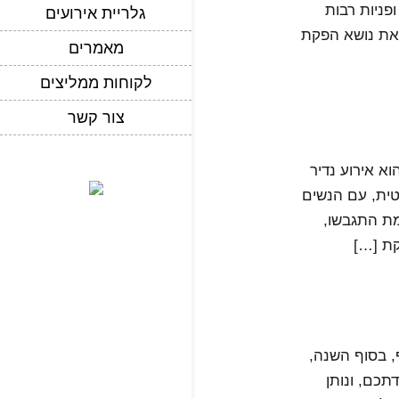
ניות רבות
גלריית אירועים
את נושא הפקת
מאמרים
לקוחות ממליצים
צור קשר
שיו 077-9966386: נופש חברה הוא אירוע נדיר
טית, עם הנשים
מת התגבשו,
קת […]
שיו 077-9966386: כידוע, בחורף, בסוף השנה,
תכם, ונותן