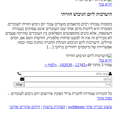
קרא עוד
היערכות ליום הגיבוש חוויתי
מקומות עבודה רבים מתאמים מועדים עבור יום גיבוש חוויתי לעובדים.
המטרה היא ליהנות מיום אחד שבו העובדים אינם עסוקים בעבודה
השוטפת, אלא נהנים מהמפגשים הנפלאים בין העובדים שהרבה פעמים
לא מכירים זה את זה למעט שיחות טלפונית, הודעות ווטס אפ, זומים
ומיילים. היערכות ליום הגיבוש הנהלת החברה בוחנת כמה וכמה
אפשרויות של מיקומים ייחודיים ברחבי […]
קרא עוד
עמוד 3 מתוך 49
«
5
4
3
2
1
...
30
20
10
...
»
לסוף »
כל הזכויות שמורות לחברת צ'ילי הפקת אירועים ויום גיבוש לעובדים –
מפת אתר
עיצוב ובניית אתר webthenet
|
הצהרת נגישות
|
קידום אתרים אורגני