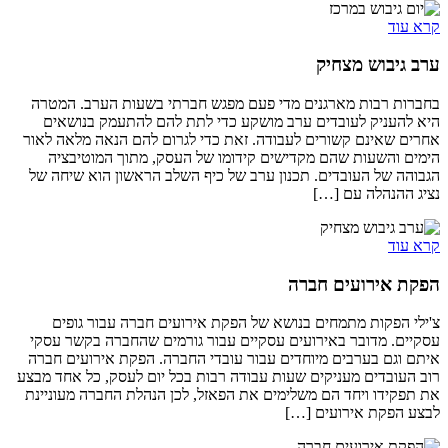
קרא עוד
ערב גיבוש מצחיק
בחברות רבות מארגנים מדי פעם מפגש חברתי בשעות הערב. המטרה
היא להעניק לעובדים ערב מושקע כדי לתת להם להתעמק בנושאים
אחרים שאינם קשורים לעבודה. זאת כדי לגרום להם הנאה מלאה לאור
הימים והשעות שהם מקדישים קידומו של העסק, מתוך המוטיבציה
הגבוהה של העובדים. תכנון ערב של כיף השלב הראשון הוא שיחה של
נציג ההנהלה עם […]
קרא עוד
הפקת אירועים חברה
צ'ילי הפקות מתמחים בנושא של הפקת אירועים חברה עבור גופים
עסקיים. מדובר באירועים עסקיים עבור גורמים שהחברה בקשר עסקי
איתם וגם בערבים מיוחדים עבור עובדי החברה. הפקת אירועים חברה
רוב העובדים מעניקים שעות עבודה רבות בכל יום לעסק, כל אחד מבצע
את תפקידו ויחד הם משלימים את הפאזל, לכן הנהלת החברה מעוניינת
לבצע הפקת אירועים […]