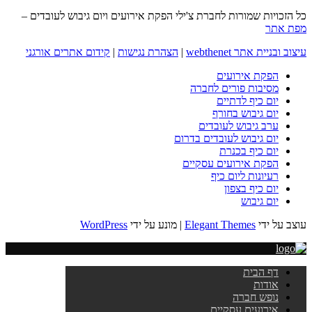
כל הזכויות שמורות לחברת צ'ילי הפקת אירועים ויום גיבוש לעובדים –
מפת אתר
עיצוב ובניית אתר webthenet
|
הצהרת נגישות
|
קידום אתרים אורגני
הפקת אירועים
מסיבות פורים לחברה
יום כיף לדתיים
יום גיבוש בחורף
ערב גיבוש לעובדים
יום גיבוש לעובדים בדרום
יום כיף בכנרת
הפקת אירועים עסקיים
רעיונות ליום כיף
יום כיף בצפון
יום גיבוש
עוצב על ידי
Elegant Themes
| מונע על ידי
WordPress
דף הבית
אודות
נופש חברה
אירועים עסקיים