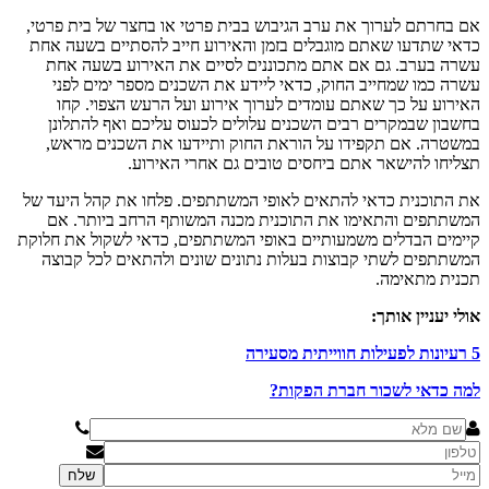
אם בחרתם לערוך את ערב הגיבוש בבית פרטי או בחצר של בית פרטי,
כדאי שתדעו שאתם מוגבלים בזמן והאירוע חייב להסתיים בשעה אחת
עשרה בערב. גם אם אתם מתכוננים לסיים את האירוע בשעה אחת
עשרה כמו שמחייב החוק, כדאי ליידע את השכנים מספר ימים לפני
האירוע על כך שאתם עומדים לערוך אירוע ועל הרעש הצפוי. קחו
בחשבון שבמקרים רבים השכנים עלולים לכעוס עליכם ואף להתלונן
במשטרה. אם תקפידו על הוראת החוק ותיידעו את השכנים מראש,
תצליחו להישאר אתם ביחסים טובים גם אחרי האירוע.
את התוכנית כדאי להתאים לאופי המשתתפים. פלחו את קהל היעד של
המשתתפים והתאימו את התוכנית מכנה המשותף הרחב ביותר. אם
קיימים הבדלים משמעותיים באופי המשתתפים, כדאי לשקול את חלוקת
המשתתפים לשתי קבוצות בעלות נתונים שונים ולהתאים לכל קבוצה
תכנית מתאימה.
אולי יעניין אותך:
5 רעיונות לפעילות חווייתית מסעירה
למה כדאי לשכור חברת הפקות?