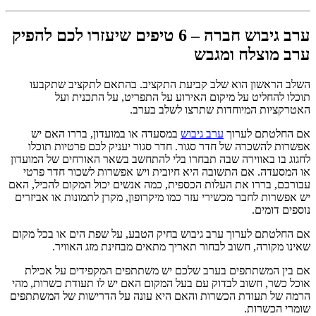
ערב גיבוש חברה – 6 טיפים שיעזרו לכם להפיק
ערב מוצלח ומגבש
השלב הראשון הוא שלב קביעת התקציב. בהתאם לתקציב שתקבעו
תוכלו להחליט על מיקום האירוע על התפריט, על התכנית ועל
האטרקציות המיוחדות שתרצו לשלב בערב.
אם החלטתם לערוך
ערב גיבוש
במסעדה או במועדון, בררו האם יש
אפשרות להשכרה של חדר סגור. חדר סגור יעניק לכם פרטיות תוכלו
לחגוג בו באווירה שבה תבחרו בלי להתחשב בשאר האורחים של המועדון
או המסעדה. אם התשובה היא חיובית ויש אפשרות לשכור חדר פרטי
עבורכם, בררו את העלות הכספית, כמה אנשים יכול המקום להכיל, האם
יש אפשרות לחבר מכשירי עזר כמו מיקרופון, מקרן לתמונות או אביזרים
נוספים דומים.
אם החלטתם לערוך ערב גיבוש בחיק הטבע, על שפת הים או בכל מקום
שאינו מקורה, חשוב לבחור תאריך מתאים מבחינת מזג האוויר.
אם בין המשתתפים בערב שלכם יש משתתפים המקפידים על אכילת
אוכל כשר, חשוב לבדוק עם בעל המקום האם יש לו תעודת כשרות, מהי
הרמה של תעודת הכשרות והאם היא עונה על הדרישות של המשתתפים
שומרי הכשרות.