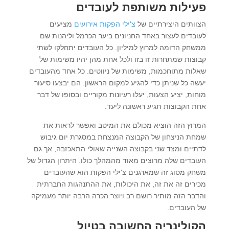
פעילות משותפת לעובדים
הצוותים היצירתיים של
צ'ילי הפקות אירועים
מציעים
לעובדים לעצור באחד החניונים ביער הכרמל וליהנות שם
ממשחק הדומה למרוץ למיליון. כל העובדים יתחלקו לשתי
קבוצות שמתחרות זו בזו ולכל אחת מהן יהיו משימות של
שאלות מתוחכמות, משימות של ניווטים. כל אחד מהעובדים
יעשה כל שניתן כדי להגיע למקום הראשון. הם יבצעו סיעור
מוחות, יציע הצעות, יעלו רעיונות מקוריים ובסופו של דבר
אחת הקבוצות תגיע ראשונה ליעד.
המרוץ הזה הוציא מכולם את המיטב ואפשר לראות את
שמחת הניצחון של הקבוצה המנצחת במסגרת יום גיבוש
לדתיים ומצד שני בקבוצה השנייה שאולי התאכזבה, אך גם
העובדים שלה מרוצים מאוד מהמהלך כולו. היתרון הגדול של
משחק מסוג זה שמארגנים צ'ילי הפקות הוא שהעובדים
מכירים זה את זה, את היכולות, את ההתנהגות החברתית
והדבר הזה מותיר רושם רב ויוצר הכרה הרבה יותר מעמיקה
של העובדים.
הקולינריה החשובה בטיול