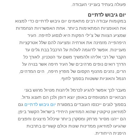
פעולה בעתיד בענייני העבודה.
יום גיבוש לדתיים
במקומות עבודה רבים מתאמים יום גיבוש לדתיים כדי למצוא
את האופציות המתאימות ביותר. אחת האפשרויות הנחמדות
שמציע הצוות של צ'ילי הפקות היא לנסוע לחיפה. העיר
היפהפייה מזמינה את אורחיה ומציעה להם שלל אטרקציות
מעניינות. אפשר לדוגמה לעלות על הרכבל בבת גלים עד
הקבר של רבי אליהו ולהמשיך משם עד הטכניון. לאורך כל
הדרך רואים נופים מרהיבים של העיר חיפה אשר בנויה על
הרים, נהנים מהנוף הקסום של מפרץ חיפה, הים המדהים,
הנמל והאוניות ששטות בסמוך לחוף.
מעבר לכך אפשר להגיע לכרמל וליהנות מטיול מרגש בגני
הבהאיים המטופחים באופן יוצא דופן ולכן הם תענוג גדול.
בסמוך לגנים ייכנסו העובדים במסגרת
יום גיבוש לדתיים
גם
למוזיאון טיקוטין שהוא המוזיאון היחידי בישראל הקשור ביפן.
הם ייהנו מסיור מרתק ומסקרן ביותר שיכלול מיצגים וחפצים
שהגיעו למוזיאון ממדינות שונות וכולם קשורים בתרבות
היפנית הייחודית.