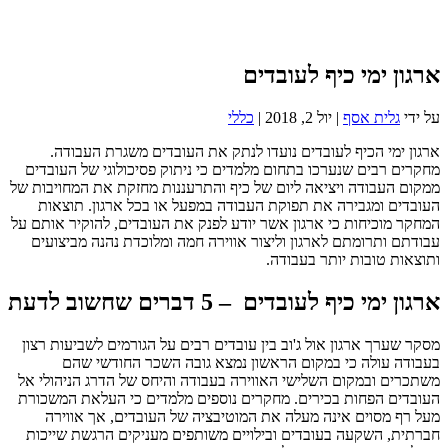
ארגון ימי כיף לעובדים
על ידי
גלית אסף
|
יול 2, 2018
|
כללי
ארגון ימי הכיף לעובדים נועדו לנתק את העובדים משגרת העבודה.
מחקרים רבים שנערכו בתחום מלמדים כי ניתוק פסיכולוגי של העובדים
ממקום העבודה ויציאה ליום של כיף והתרעננות מחזקת את המחויבות של
העובדים ומגבירה את תפוקת העבודה במפעל או בכל ארגון. תוצאות
המחקר מוכיחות כי ארגון אשר יודע לפנק את העובדים, להוקיר אותם על
עבודתם ותרומתם לארגון וליצור אווירה חמה ומלוכדת נהנה מביצועים
ותוצאות טובות יותר בעבודה.
ארגון ימי כיף לעובדים – 5 דברים שחשוב לדעת
מסקר שערך ארגון אול ג'וב בין עובדים רבים על הגורמים לשביעות רצון
בעבודה עולה כי במקום הראשון נמצא גובה השכר החודשי שהם
משתכרים ובמקום השלישי האווירה בעבודה והיחס של הדרג הניהולי אל
העובדים הפחות בכירים. מחקרים נוספים מלמדים כי העלאת המשכורת
מעל רף מסוים אינה מעלה את המוטיבציה של העובדים, אך אווירה
חברתית, השקעה בעובדים ובילויים משותפים מעניקים הרגשת שייכות