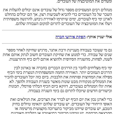
ומעלים את המוטיבציה של העובדים.
מנהלים רבים המעסיקים מספר גדול של עובדים אינם יכולים להעלות את
השכר של כל העובדים כדי להביא לשביעות רצון, אך הם יכולים בהחלט
לארגן ימי כיף לעובדים, ימים שיתרמו לאווירת גיבוש, להרגשה משפחתית
ויעלו את המוטיבציה של העובדים לתרום למקום העבודה שלהם.
אולי יעניין אותך:
הפקת אירועי חברה
גם מי שעובד בעבודה מעניינת ורבת אתגר, מרגיש שחיקה לאחר מספר
שנים של עבודה. כדי למנוע את שחיקת העובדים חשוב לנתק אותם אחת
לשנה, לפחות, מהשגרה הסיזיפית ולהוציא אותם ליום כיף והתרעננות.
ימי כיף מצליחים לחבר בין הדרגים הבכרים בחברה או בארגון לבין
הדרגים הנמוכים יותר. האווירה החמה והמשפחתית הנוצרת בימי הכיף
מפילה את המחיצות ופותחת את הלבבות. ביום כזה יוכל העובדים להכיר
את המנהלים מנקודות מבט שונות מאשר בשגרת העבודה ולהפך. לא
אחת יגלו המנהלים בעובדים, דווקא ביום הכיף הבלתי פורמלי, תכונות
וכישורים חדשים שיוכלו לתרום גם בימי השגרה בעבודה.
כדי לארגן נכון את יום הכיף יש לברר את הצרכים, את הגילאים ואת
האופי הייחודי של העובדים. יש עובדים שלהם יתאימו טיולים בחיק
הטבע, יש עובדים שייהנו מביקור בתערוכה מקצועית מרשימה או
מהרצאה מרתקת, יש שייהנו מביקור בתיאטרון או בהליכה מאורגנת