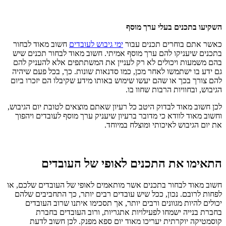
השקיעו בתכנים בעלי ערך מוסף
כאשר אתם בוחרים תכנים עבור
ימי גיבוש לעובדים
חשוב מאוד לבחור
בתכנים שיעניקו להם ערך מוסף אמיתי. חשוב מאוד לבחור תכנים שיש
בהם משמעות ויכולים לא רק לעניין את המשתתפים אלא להעניק להם
גם ידע בו ישתמשו לאחר מכן, כמו סדנאות שונות. כך, בכל פעם שיהיה
להם צורך בכך או שהם יעשו שימוש באותו מידע שקיבלו הם יזכרו ביום
הגיבוש, ובחוויות הרבות שחוו בו.
לכן חשוב מאוד לבדוק היטב כל רעיון שאתם מוצאים לטובת יום הגיבוש,
וחשוב מאוד לוודא כי מדובר ברעיון שיעניק ערך מוסף לעובדים ויהפוך
את יום הגיבוש לאיכותי ומוצלח במיוחד.
התאימו את התכנים לאופי של העובדים
חשוב מאוד לבחור בתכנים אשר מותאמים לאופי של העובדים שלכם, או
לפחות לרובם. נכון, ככל שיש עובדים רבים יותר, כך התחביבים שלהם
יכולים להיות מגוונים ורבים יותר, אך תסכימו איתנו שרוב העובדים
בחברת בנייה ישמחו לפעילויות אתגריות, ורוב העובדים בחברת
קוסמטיקה יוקרתית יעריכו מאוד יום ספא מפנק. לכן חשוב לדעת