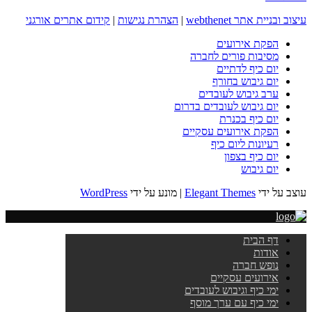
עיצוב ובניית אתר webthenet
|
הצהרת נגישות
|
קידום אתרים אורגני
הפקת אירועים
מסיבות פורים לחברה
יום כיף לדתיים
יום גיבוש בחורף
ערב גיבוש לעובדים
יום גיבוש לעובדים בדרום
יום כיף בכנרת
הפקת אירועים עסקיים
רעיונות ליום כיף
יום כיף בצפון
יום גיבוש
עוצב על ידי
Elegant Themes
| מונע על ידי
WordPress
דף הבית
אודות
נופש חברה
אירועים עסקיים
ימי כיף וגיבוש לעובדים
ימי כיף עם ערך מוסף