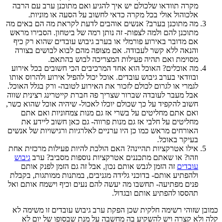
מקרה תוודאו שלכולם יש איך להגיע ואם מתוכנן ערב עם הרבה
אלכוהול אולי בכל מקרה כדאי לחשוב על הסעה או מוניות.
מה מתוכנן בערב? אנשים אוהבים לדעת לקראת מה הם באים מה
מתוכנן להם ולמה לצפות- זה נותן רמה של ביטחון. הסבירו מראש
אם מדובר באירוע פורמלי או בערב גיבוש עובדים שהוא רק כיף
והנאה ללא קשר לעבודה. אם מצופה מהם לבוא לבושים בצורה
מסוימת ואם תהיה פעילות המצריכה לבוש בהתאם.
מה אוכלים? האוכל הוא אחד המרכיבים הכי חשובים בכל אירוע
ובוודאי בערב גיבוש עובדים. אוכל יכול להפיל אירוע ולהרוס אותו
לגמרי או לגרום לכולם לזכור את האירוע לטובה- ורק בגלל האוכל.
אבל מעבר לעובדה שברור שצריך פה חברת קייטרינג רצינית שווה
חשוב להקפיד על כך שכולם יוכלו לאכול- שיהיה אוכל שהוא כשר,
ואם אתם מחליטים על בשרי אז גם מנות צמחוניות ואם אתם
מחליטים על חלבי אז גם מנות פרווה- גם כאן חשוב ליידע את
האורחים מראש כמו כן היו ערניים לאלרגיות ורגישויות של אנשים
בעיקר באוכל.
אילו אטרקציות תהיינה? האם הולכת להיות פעילות מרכזית אחת
וזהו? או שאתם מתכננים אטרקציות נוספות מסביב? ערב
גיבוש
עובדים
זה הזמן לגבש אותם נכון, אבל זה גם הזמן לפנק אותם
ולהפתיע אותם- בדוכני גלידה מגניבים, במתנות ממותגות, בקבלת
פנים מפתיעה- תחשבו מה יעשה להם נעים וכיף וישמח אותם ואל
תהססו להפתיע אותם ובגדול.
כמובן שזוהי רשימה חלקית שכן הפקת ערב גיבוש עובדים זו משימה לא
קלה ולא קצרה ויש להשקיע בה מחשבה על מנת שבסופו של יום לא