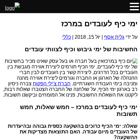
ימי כיף לעובדים במרכז
על ידי
גלית אסף
|
יול 15, 2018
|
כללי
החשיבות של ימי גיבוש וכיף לצוותי עובדים
אין בעל חברה או בעל עסק שאינו מכיר בחשיבות
של ימי כיף לעובדים. ימי הכיף תורמים ליצירת אווירה מגבשת בין
העובדים בכל הדרגים, ליצירת קשר בין העובדים לבין חברי
ההנהלה של הארגון או החברה וגורמים ליצירת אווירה מהנה
ומניבה בימי העבודה השגרתיים.
חברת צ'ילי הפקות
צברה ניסיון
רב בארגון ימי הכיף, על שולחנה של החברה הצטברו שאלות רבות,
ליקטנו את השאלות החשובות, פנינו אל המומחים וביקשנו תשובות.
ימי כיף לעובדים במרכז – חמש שאלות, חמש
תשובות
שאלה: ימי הכיף כרוכים בהשקעה כספית גבוהה ובהיעדרות
של העובדים מיום עבודה. האם התוצאות מצדיקות את
ההשקעה?