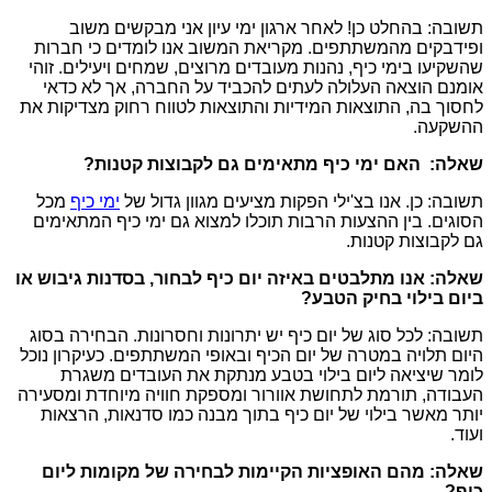
תשובה: בהחלט כן! לאחר ארגון ימי עיון אני מבקשים משוב
ופידבקים מהמשתתפים. מקריאת המשוב אנו לומדים כי חברות
שהשקיעו בימי כיף, נהנות מעובדים מרוצים, שמחים ויעילים. זוהי
אומנם הוצאה העלולה לעתים להכביד על החברה, אך לא כדאי
לחסוך בה, התוצאות המידיות והתוצאות לטווח רחוק מצדיקות את
ההשקעה.
שאלה: האם ימי כיף מתאימים גם לקבוצות קטנות?
תשובה: כן. אנו בצ'ילי הפקות מציעים מגוון גדול של
ימי כיף
מכל
הסוגים. בין ההצעות הרבות תוכלו למצוא גם ימי כיף המתאימים
גם לקבוצות קטנות.
שאלה: אנו מתלבטים באיזה יום כיף לבחור, בסדנות גיבוש או
ביום בילוי בחיק הטבע?
תשובה: לכל סוג של יום כיף יש יתרונות וחסרונות. הבחירה בסוג
היום תלויה במטרה של יום הכיף ובאופי המשתתפים. כעיקרון נוכל
לומר שיציאה ליום בילוי בטבע מנתקת את העובדים משגרת
העבודה, תורמת לתחושת אוורור ומספקת חוויה מיוחדת ומסעירה
יותר מאשר בילוי של יום כיף בתוך מבנה כמו סדנאות, הרצאות
ועוד.
שאלה: מהם האופציות הקיימות לבחירה של מקומות ליום
כיף?