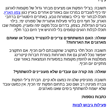
תשובה: בצ'ילי הפקות אנו מציעים מבחר גדול של מקומות לארגון
ימי כיף לעובדים במרכז וגם באזורים אחרים בארץ כגון
צפון הארץ
.
תוכלו לבחור ימי בילוי בשמורות טבע, באתרים היסטוריים ברחבי
הארץ, על חוף הים בליווי פעילות אתגרית של ספורט ימי, בילוי
בערים הגדולות, בצפון, בדרום ובכל מקום יפה ומעניין, מקומות שבו
תוכלו לבלות רגעים קסומים בלי להרגיש איך היום כבר חלף.
שאלה: האם המשתתפים צריכים להצטייד באוכל או שאתם
מארגנים את הארוחות?
תשובה: הכול תלוי בתקציב שהקצבתם ליום הכיף. אם התקציב
יאפשר נוכל לארגן גם את הארוחות בעזרת חברות קייטרינג
מומלצות או להזמין מקומות במסעדות הנמצאות באזור שבו
מתקיים יום הכיף.
שאלה: מה קורה עם עובדים שלא מעוניינים להשתתף?
תשובה: מהניסיון שלנו זה כמעט ולא קיים. חברת צ'ילי הפקות
צברה מוניטין רב ושם טוב בתחום הפקות ימי הכיף, אין כמעט עובד
שלא ישמח להשתתף בימים שאנו מארגנים.
כתבות נוספות:
פעילות גיבוש לצוות