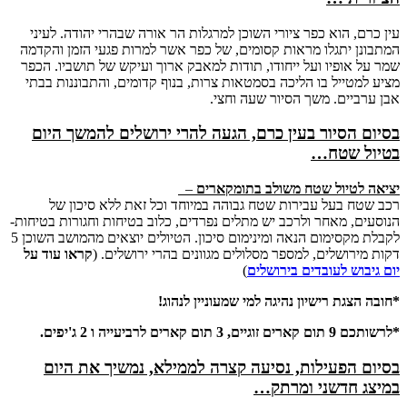
עין כרם, הוא כפר ציורי השוכן למרגלות הר אורה שבהרי יהודה. לעיני
המתבונן יתגלו מראות קסומים, של כפר אשר למרות פגעי הזמן והקדמה
שמר על אופיו ועל ייחודו, תודות למאבק ארוך ועיקש של תושביו. הכפר
מציע למטייל בו הליכה בסמטאות צרות, בנוף קדומים, והתבוננות בבתי
אבן ערביים. משך הסיור שעה וחצי.
בסיום הסיור בעין כרם, הגעה להרי ירושלים להמשך היום
בטיול שטח…
יציאה לטיול שטח משולב בתומקארים
–
רכב שטח בעל עבירות שטח גבוהה במיוחד וכל זאת ללא סיכון של
הנוסעים, מאחר ולרכב יש מתלים נפרדים, כלוב בטיחות וחגורות בטיחות-
לקבלת מקסימום הנאה ומינימום סיכון. הטיולים יוצאים מהמושב השוכן 5
דקות מירושלים, למספר מסלולים מגוונים בהרי ירושלים. (
קראו עוד על
יום גיבוש לעובדים בירושלים
)
*חובה הצגת רישיון נהיגה למי שמעוניין לנהוג!
*לרשותכם 9 תום קארים זוגיים, 3 תום קארים לרביעייה ו 2 ג'יפים.
בסיום הפעילות, נסיעה קצרה לממילא, נמשיך את היום
במיצג חדשני ומרתק…