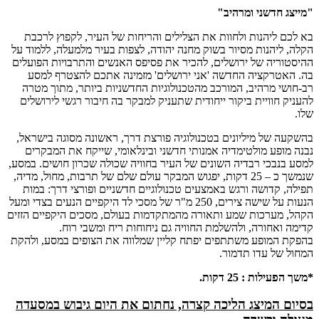
"מייצג חדשני ומרהיב"
בא לכם ליהנות ולחוות את הצלילים והריחות של העיר, לקפוץ לרכבת
הקלה, ליהנות מסיור בשוק מחנה יהודה, לצפות בעיר מלמעלה, ללמוד על
ההיסטוריה של ירושלים, להכיר את פסיפס האנשים והתרבויות הפועלים
בה. האטרקציה החדשה 'אני ירושלים' מזמינה אתכם להצטרף למסע
רב-חושי מרהיב, המורכב מהטכנולוגיות החדשניות ביותר, מתוך מטרה
להעניק חוויית ביקור ייחודית שתעניק למבקר בה חיבור רגשי לירושלים
שלו.
בהשקעה של מיליונים בטכנולוגיה פורצת דרך, ראשונה מסוגה בישראל,
נבנה מופע מולטימדיה אמנותי חדשני ובינלאומי, שייקח את המבקרים
למסע בנבכי רבדיה השונים של העיר בחוויה שכולה שכרון חושים. במסע,
שנמשך כ – 25 דקות, יפגוש המבקר עולם שלם של תרבות, מחול, מדיה,
תפילה, קדושה ורגש באמצעים טכנולוגיים חדשניים ופורצי דרך: במות
הנעות על שישה צירים, 250 מ"ר של מסכי לד היקפיים הנעים בצדי ומעל
הקהל, מערכות שמע ותאורה מהמתקדמות בעולם, מסכים היקפיים הזזים
קדימה ואחורה, ולהשלמת החוויה גם ניחוחות ריח ומשבי רוח.
בהפקת המופע משתתפים יפתח קליין שמלווה את הצופים במסע, ולהקת
המחול של עדו תדמור.
*משך הפעילות : 25 דקות.
בסיום המיצג הליכה קצרה, נחתום את היום גיבוש במסעדה