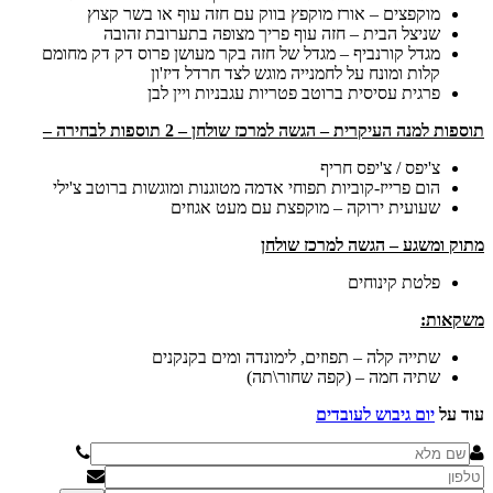
מוקפצים – אורז מוקפץ בווק עם חזה עוף או בשר קצוץ
שניצל הבית – חזה עוף פריך מצופה בתערובת זהובה
מגדל קורנביף – מגדל של חזה בקר מעושן פרוס דק דק מחומם
קלות ומונח על לחמנייה מוגש לצד חרדל דיז'ון
פרגית עסיסית ברוטב פטריות עגבניות ויין לבן
תוספות למנה העיקרית – הגשה למרכז שולחן – 2 תוספות לבחירה –
צ'יפס / צ'יפס חריף
הום פרייז-קוביות תפוחי אדמה מטוגנות ומוגשות ברוטב צ'ילי
שעועית ירוקה – מוקפצת עם מעט אגוזים
מתוק ומשגע – הגשה למרכז שולחן
פלטת קינוחים
משקאות:
שתייה קלה – תפוזים, לימונדה ומים בקנקנים
שתיה חמה – (קפה שחור\תה)
עוד על
יום גיבוש לעובדים