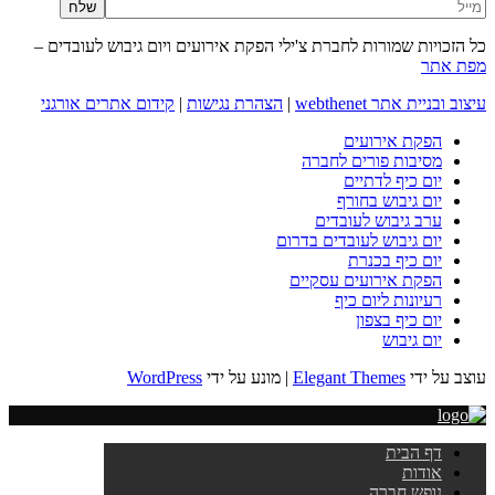
כל הזכויות שמורות לחברת צ'ילי הפקת אירועים ויום גיבוש לעובדים –
מפת אתר
עיצוב ובניית אתר webthenet
|
הצהרת נגישות
|
קידום אתרים אורגני
הפקת אירועים
מסיבות פורים לחברה
יום כיף לדתיים
יום גיבוש בחורף
ערב גיבוש לעובדים
יום גיבוש לעובדים בדרום
יום כיף בכנרת
הפקת אירועים עסקיים
רעיונות ליום כיף
יום כיף בצפון
יום גיבוש
עוצב על ידי
Elegant Themes
| מונע על ידי
WordPress
דף הבית
אודות
נופש חברה