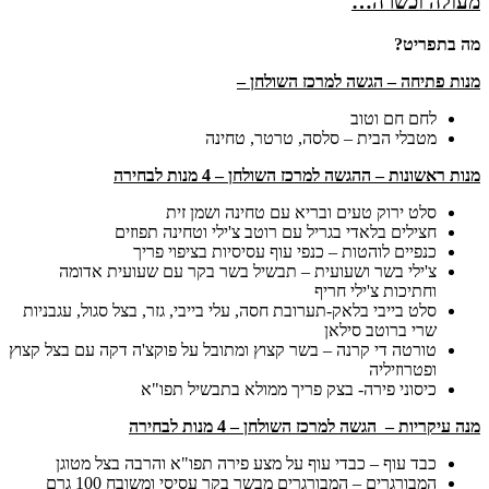
מעולה וכשרה…
מה בתפריט?
מנות פתיחה – הגשה למרכז השולחן –
לחם חם וטוב
מטבלי הבית – סלסה, טרטר, טחינה
מנות ראשונות – ההגשה למרכז השולחן – 4 מנות לבחירה
סלט ירוק טעים ובריא עם טחינה ושמן זית
חצילים בלאדי בגריל עם רוטב צ'ילי וטחינה תפוזים
כנפיים לוהטות – כנפי עוף עסיסיות בציפוי פריך
צ'ילי בשר ושעועית – תבשיל בשר בקר עם שעועית אדומה
וחתיכות צ'ילי חריף
סלט בייבי בלאק-תערובת חסה, עלי בייבי, גזר, בצל סגול, עגבניות
שרי ברוטב סילאן
טורטה די קרנה – בשר קצוץ ומתובל על פוקצ'ה דקה עם בצל קצוץ
ופטרוזיליה
כיסוני פירה- בצק פריך ממולא בתבשיל תפו"א
מנה עיקריות – הגשה למרכז השולחן – 4 מנות לבחירה
כבד עוף – כבדי עוף על מצע פירה תפו"א והרבה בצל מטוגן
המבורגרים – המבורגרים מבשר בקר עסיסי ומשובח 100 גרם