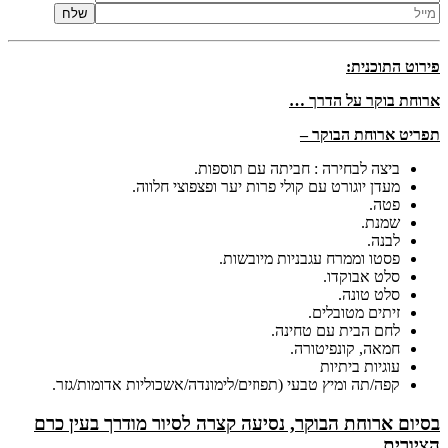
פירוט התוכנית:
ארוחת בוקר על הדרך …
תפריט ארוחת הבוקר –
ביצה לבחירה : חביתה עם תוספות.
מעדן יוגורט עם קולי פרות יער ופצפוצי חלווה.
פטה.
שמנת.
לבנה.
פסטו וממרח עגבניות מיובשות.
סלט אבוקדו.
סלט טונה.
זיתים מטובלים.
לחם הבית עם טחינה.
חמאה, קונפיטורה.
עוגיות ביתיות
קפה/תה ומיץ טבעי (תפוזים/לימונדה/אשכוליות אדומות/גזר.
בסיום ארוחת הבוקר, נסיעה קצרה לסיור מודרך בעין כרם
הציורית …