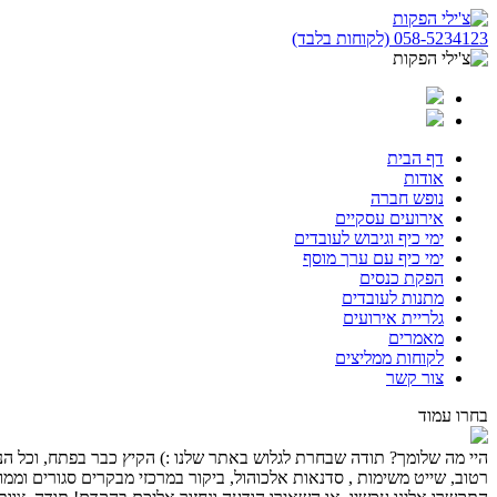
058-5234123 (לקוחות בלבד)
דף הבית
אודות
נופש חברה
אירועים עסקיים
ימי כיף וגיבוש לעובדים
ימי כיף עם ערך מוסף
הפקת כנסים
מתנות לעובדים
גלריית אירועים
מאמרים
לקוחות ממליצים
צור קשר
בחרו עמוד
היי מה שלומך? תודה שבחרת לגלוש באתר שלנו :) הקיץ כבר בפתח, וכל הנחלי
רטוב, שייט משימות , סדנאות אלכוהול, ביקור במרכזי מבקרים סגורים וממוז