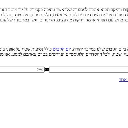
ם היינות, נעבור ישר לעולם הבשר. נסיעה קצרה של לא יותר מ- 10 דקות מהיקב תביא אתכם למסעדה שלו אשר ע
ת המזרח תיכונית הייחודית עם לחם המחמצת, סלט תמרת, סיגר טלה, חציל בל
הכל מוגש עם תפוחי אדמה וירקות מוקפצים. הקינוחים יוגשו במתכונת של עוג
יום הגיבוש שלנו במדבר יהודה.
יום הגיבוש
כולל נסיעות שטח על אופני בוט
בי הסעה ושטח, ולכל ההסדרים הלוגיסטיים הנדרשים בטרם צאתכם למסע. אנו
אתר