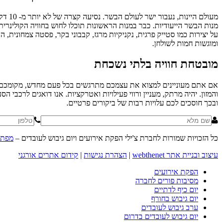
מעול
מנות הבשר הייעודיות. כבר במנות הראשונות תוכלו לחוש בחוויה הקולינרי
על יצירות כמו סטייק פרגית, נקניקיות מרגז, קבבוני בקר, פסטה צמחונית, 
ומוגשות חמות לשולחן.
מובטחת חוויה בלתי נשכחת
אם אתם מעוניינים למצוא את עצמכם מתרגשים בכל פעם מחדש, מקומכם ב
והמזון. יהיה מרתק, מעניין ורווי פעילויות ואטרקציות. אנו דואגים לרכ
ובכך חוסכים לכם עלויות רבות של ביקורים פרטיים.
כל הזכויות שמורות לחברת צ'ילי הפקת אירועים ויום גיבוש לעובדים –
מפת 
עיצוב ובניית אתר webthenet
|
הצהרת נגישות
|
קידום אתרים אורגני
הפקת אירועים
מסיבות פורים לחברה
יום כיף לדתיים
יום גיבוש בחורף
ערב גיבוש לעובדים
יום גיבוש לעובדים בדרום