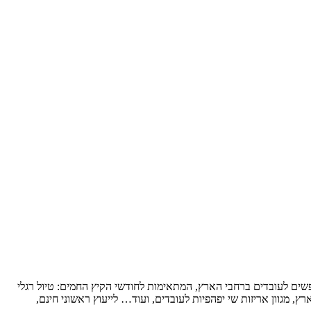
נופשים לעובדים ברחבי הארץ, המתאימות לחודשי הקיץ החמים: טיול רגלי
ץ, מגוון אריזות שי יפהפיות לעובדים, ועוד… לייעוץ ראשוני חינם,