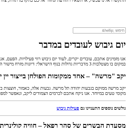
התקשרו אלינו עכשיו, או השאירו הודעה ונחזור אליכם בהקדם! תודה, צוות צ
יום גיבוש לעובדים במדבר
אנו מזמינים אתכם, עובדים יקרים, לעוד יום גיבוש רווי פעילויות. הפעם, א
במקום בו מצטלבות 3 מדבריות גדולות בנוף הישראלי: דיונות מזרח מישור החוף, מדבר יהודה וחבל לכיש. המקום מציע יום גיבוש קולינרי במיוחד אשר לא יישכח זמן רב.
יקב "מרשה" – אחד ממקומות הפולחן בייצור יין 
יקב מרשה ממוקם בגבעות יהודה תל מרשה. גבעות אלה, כאמור, חוצצות בין מ
מקומי טעים במיוחד. אנו ניקח אתכם לכרמים הצמודים ליקב, ונאפשר למפעיל
גולשים נוספים התעניינו גם
פעילות גיבוש
מסעדת הבשרים של סהר רפאל – חוויה קולינרית 