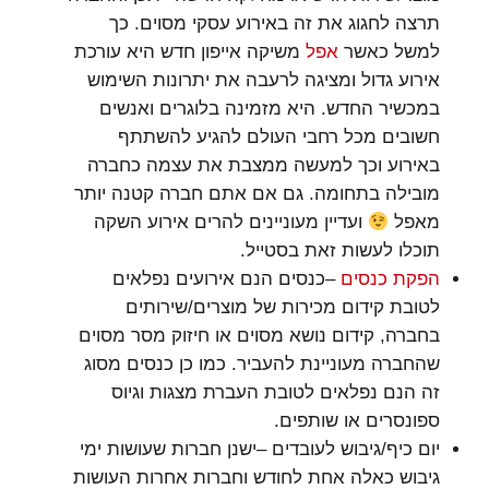
תרצה לחגוג את זה באירוע עסקי מסוים. כך
למשל כאשר
אפל
משיקה אייפון חדש היא עורכת
אירוע גדול ומציגה לרעבה את יתרונות השימוש
במכשיר החדש. היא מזמינה בלוגרים ואנשים
חשובים מכל רחבי העולם להגיע להשתתף
באירוע וכך למעשה ממצבת את עצמה כחברה
מובילה בתחומה. גם אם אתם חברה קטנה יותר
מאפל
ועדיין מעוניינים להרים אירוע השקה
תוכלו לעשות זאת בסטייל.
הפקת כנסים
–כנסים הנם אירועים נפלאים
לטובת קידום מכירות של מוצרים/שירותים
בחברה, קידום נושא מסוים או חיזוק מסר מסוים
שהחברה מעוניינת להעביר. כמו כן כנסים מסוג
זה הנם נפלאים לטובת העברת מצגות וגיוס
ספונסרים או שותפים.
יום כיף/גיבוש לעובדים –ישנן חברות שעושות ימי
גיבוש כאלה אחת לחודש וחברות אחרות העושות