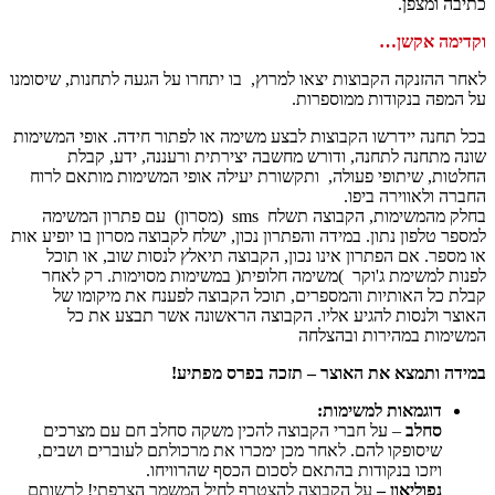
כתיבה ומצפן.
וקדימה אקשן…
לאחר ההזנקה הקבוצות יצאו למרוץ, בו יתחרו על הגעה לתחנות, שיסומנו
על המפה בנקודות ממוספרות.
בכל תחנה יידרשו הקבוצות לבצע משימה או לפתור חידה. אופי המשימות
שונה מתחנה לתחנה, ודורש מחשבה יצירתית ורעננה, ידע, קבלת
החלטות, שיתופי פעולה, ותקשורת יעילה אופי המשימות מותאם לרוח
החברה ולאווירה ביפו.
בחלק מהמשימות, הקבוצה תשלח sms (מסרון) עם פתרון המשימה
למספר טלפון נתון. במידה והפתרון נכון, ישלח לקבוצה מסרון בו יופיע אות
או מספר. אם הפתרון אינו נכון, הקבוצה תיאלץ לנסות שוב, או תוכל
לפנות למשימת ג'וקר )משימה חלופית( במשימות מסוימות. רק לאחר
קבלת כל האותיות והמספרים, תוכל הקבוצה לפענח את מיקומו של
האוצר ולנסות להגיע אליו. הקבוצה הראשונה אשר תבצע את כל
המשימות במהירות ובהצלחה
במידה ותמצא את האוצר – תזכה בפרס מפתיע!
דוגמאות
למשימות
:
סחלב
– על חברי הקבוצה להכין משקה סחלב חם עם מצרכים
שיסופקו להם. לאחר מכן ימכרו את מרכולתם לעוברים ושבים,
ויזכו בנקודות בהתאם לסכום הכסף שהרוויחו.
נפוליאון
–
על הקבוצה להצטרף לחיל המשמר הצרפתי! לרשותם