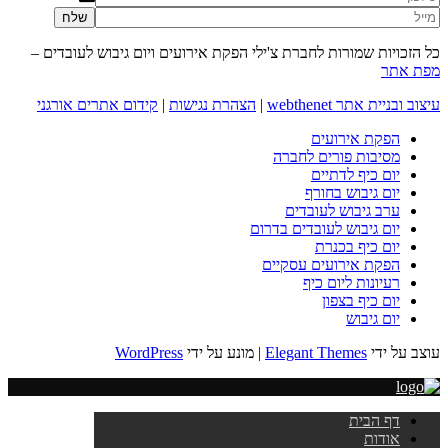
כל הזכויות שמורות לחברת צ'ילי הפקת אירועים ויום גיבוש לעובדים –
מפת אתר
עיצוב ובניית אתר webthenet
|
הצהרת נגישות
|
קידום אתרים אורגני
הפקת אירועים
מסיבות פורים לחברה
יום כיף לדתיים
יום גיבוש בחורף
ערב גיבוש לעובדים
יום גיבוש לעובדים בדרום
יום כיף בכנרת
הפקת אירועים עסקיים
רעיונות ליום כיף
יום כיף בצפון
יום גיבוש
עוצב על ידי
Elegant Themes
| מונע על ידי
WordPress
דף הבית
אודות