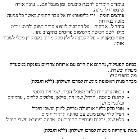
עומדים חומרים להכנת כובעים, זמן מוגבל וגם… עובר אורח
שיצטרף לתמונה.
פורצים
חומה
– ירי בליסטראות אל עבר החומה,כאשר כל פגיעה
מזכה בנקודות.
סוחר
ל
– 8
דקות
– על הקבוצה למצוא סוחר בשוק ולבצע מו"מ
מולו, לשם רכישת מקסימום פריטים בתקציב נתון.
מסר
בבקבוק
– על הקבוצה לחלץ פקק מתוך בקבוק יין מבלי לשבור
אותו.
בסיום הפעילות, נחתום את היום עם ארוחת צהריים מפנקת במסעדה
מעולה וכשרה
…
מה בתפריט??
מבחר מנות ראשונות מוגשות למרכז השולחן: (ללא הגבלה)
ג'בטה צרפתית בליווי מטבלי הבית, שמן זית בלסמי
קרפצ'ו סינטה , חרדל, שמן זית, סילאן, פלפלים קלויים , ערמונים
ובלסמי מיושן
טופי סלק בליווי אורוגולה טרייה, לימון ועשבי תיבול
חציל קלוי שלם מוגש עם טחינה וגרגירי חומוס
סלט שוק, ירקות עונתיים חתוכים גס, טחינה וויניגרט עשבי תיבול
מנות עיקריות מוגשות למרכז השולחן: (ללא הגבלה)