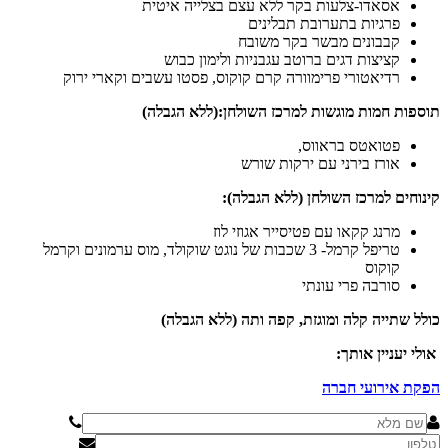
אסאדו-צלעות בקר ללא עצם בצלייה איטית
פרגיות בתערובת תבלינים
קבבונים מבשר בקר משובח
קציצות דגים ברוטב עגבניות ולימון כבוש
רדיאטורי פרימוורה קרם קוקוס, פסטו עשבים וקארי ירוק
תוספות חמות מוגשות למרכז השולחן:(ללא הגבלה)
פטואטס בראווס,
אורז בירני עם ירקות שורש
קינוחים למרכז השולחן (ללא הגבלה):
מרנג קקאו עם פטיסייר אגוזי לוז
טריפל קרמל- 3 שכבות של נוגט שוקולד, מוס ערמונים וקרמל
קוקוס
סורבה פרי עונתי
כולל שתייה קלה ומוגזת, קפה ותה (ללא הגבלה)
אולי יעניין אותך:
הפקת אירועי חברה