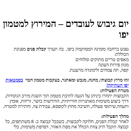
יום גיבוש לעובדים – המירוץ למטמון
יפו
נפגש ברחבה מזמינה הממוקמת ביפו, בה תערך
קבלת
פנים
מפנקת
הכוללת:
מאפים טריים מתוקים ומלוחים
מגוון פירות העונה
קפה, תה צמחים ולימונדה מרעננת.
זהו מרוץ קבוצתי, מהנה, מגבש ומאתגר, בעקבות מטמון חבוי
בסמטאות
יפו העתיקה!
מטרת
הפעילות
:
הקבוצות יתחרו ביניהן על הגעה לתיבת מטמון תוך השגת מירב הנקודות,
דרך ביצוע משימות מאתגרות חווייתיות, הדורשות כושר, זריזות, אומץ
ותעוזה,שיתופי פעולה, חשיבה מחוץ לקופסא, עבודת צוו, וחתירה למטרה.
מהלך
הפעילות
:
לאחר קבלת הפנים, חלוקה לקבוצות, כשבכל קבוצה כ- 8 משתתפים, כל
קבוצה תקבל תיק צוות הכולל את מפת האזור, דפדפת משימות, כלי