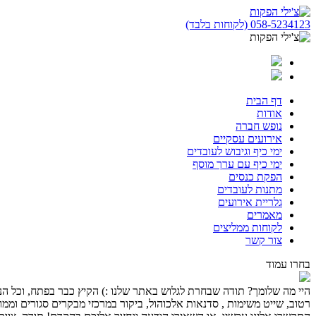
058-5234123 (לקוחות בלבד)
דף הבית
אודות
נופש חברה
אירועים עסקיים
ימי כיף וגיבוש לעובדים
ימי כיף עם ערך מוסף
הפקת כנסים
מתנות לעובדים
גלריית אירועים
מאמרים
לקוחות ממליצים
צור קשר
בחרו עמוד
היי מה שלומך? תודה שבחרת לגלוש באתר שלנו :) הקיץ כבר בפתח, וכל הנחלי
רטוב, שייט משימות , סדנאות אלכוהול, ביקור במרכזי מבקרים סגורים וממוז