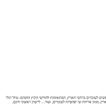
נופשים לעובדים ברחבי הארץ, המתאימות לחודשי הקיץ החמים: טיול רגלי
ץ, מגוון אריזות שי יפהפיות לעובדים, ועוד… לייעוץ ראשוני חינם,