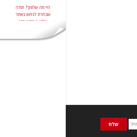
היי מה שלומך? תודה
שבחרת לגלוש באתר
שלנו :) הקיץ כבר
בפתח, וכל הנחלים
זורמים !! אז בנינו
במיוחד עבורכם, מגוון
תוכניות חדשות לימי
גיבוש ונופשים לעובדים
ברחבי הארץ,
המתאימות לחודשי
הקיץ החמים: טיול
רגלי רטוב, שייט
משימות , סדנאות
אלכוהול, ביקור במרכזי
מבקרים סגורים
וממוזגים, טיולי שטח
המותאמים לקיץ ,
נופשים במיטב בתי
המלון וכפרי הנופש