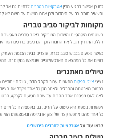
כמו כן אפשר להגיע מבין
אטרקציות בטבריה
לדתיים גם אל קבר 
והשאיר חותם רב על היהדות ולכן אמרו ממשה עד משה לא קם
מקומות לביקור סביב טבריה
השטחים היפהפיים והשדות המוריקים באזור טבריה מאפשרים נסי
הללו. המדריך מוביל את החבורה וכך הם נעים בדרכים המרהיב
כאשר נוסעים בכביש סובב כנרת, עוצרים בבית הכנסת העתיק כ
רואים את כל הממצאים הארכיאולוגיים שנמצאו במקום זה, המע
טיולים מאתגרים
נציגי
צ'ילי הפקות
מתאמים עבור הקהל הדתי, טיולים ייחודיים 
רתמות האבטחה והחבלים ולאחר מכן כל אחד מקבל את הציוד ו
לאט לאט מפסגת אחד ההרים עד שהם מגיעים לקרקע הבטוח
אפשרות נוספת היא טיפוס על הרים. גם באופציה זו כל אדם רו
כל אחד מהם מחפש קצה של צוק או בליטה ובאמצעותו הוא ע
קראו עוד על
אטרקציות לחרדים בירושלים
טיולים בעיר טבריה