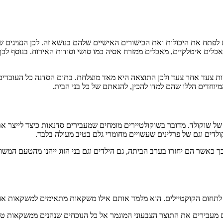
 לפתח את היכולות ואת הכישורים האישיים שלהם בנושא זה. לכן הנציגים ש
אכלים איטלקיים, מאכלים ממזרח אסיה כמו סושי וסודות האירוח. בנוסף לכ
ת צעד אחר צעד ולכן התוצאה היא מאד מוצלחת. בתום הסדנה כל העובדים 
המיוחדים הללו שהם למדו להכין, להנאתם של כל בני הבית.
ל שוקולד. מדובר בשוקולטיירים מומחים שמעבירים סדנאות כיצד לייצר את
ולדים וגם של פרלינים שעשויים מחומרי גלם בטיב מעולה בלבד.
 כאשר הם יחזרו בערב הביתה, גם הילדים וגם בני הזוג ייהנו מהטעם המשו
י לתחום הקוקטיילים. הוא מלמד אותם אילו משקאות מתאימים למשקאות אח
מעבירים את התוצר הצבעוני המוגמר אל כל הנוכחים שנהנים ממשקאות טעימ