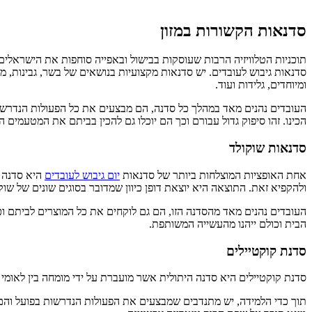
סדנאות הקשורות במזון
תוכניות הטלוויזיה הרבות שעוסקות בבישול ובאפייה סוחפות את הישראלים
סדנאות גיבוש לעובדים. יש סדנאות מקצועיות בנושאים של בשר, גבינות, מ
ומיוחדים, גלידות ועוד.
העובדים נהנים מאד במהלך כל סדנה, הם מבצעים את כל הפעולות הנדרשו
הכינו. זהו סיפוק גדול עבורם וכך הם יוכלו גם להכין בביתם את המטעמים 
סדנאות שוקולד
אחת האופציות המוצלחות ביותר של סדנאות
יום גיבוש לעובדים
היא סדנה ש
ולהקפיא זאת. התוצאה היא יוצאת דופן כיוון שמדובר בסוגים שונים של שוק
העובדים נהנים מאד מהסדנה הזו, הם גם לוקחים את כל המוצרים לביתם וכך
הבית וכולם ייהנו מהעשייה המשותפת.
סדנת קוקטיילים
סדנת קוקטיילים היא סדנה היתולית אשר מועברת על ידי מומחה בין לאומ
תוך כדי הלמידה, יש מתנדבים שמבצעים את הפעולות הנדרשות בפועל והם 