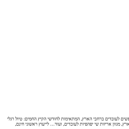
נופשים לעובדים ברחבי הארץ, המתאימות לחודשי הקיץ החמים: טיול רגלי
ץ, מגוון אריזות שי יפהפיות לעובדים, ועוד… לייעוץ ראשוני חינם,