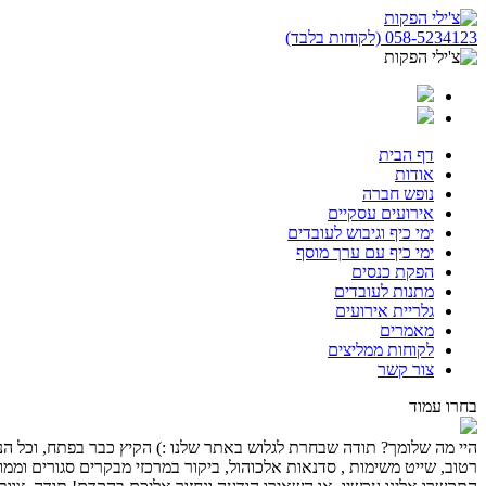
058-5234123 (לקוחות בלבד)
דף הבית
אודות
נופש חברה
אירועים עסקיים
ימי כיף וגיבוש לעובדים
ימי כיף עם ערך מוסף
הפקת כנסים
מתנות לעובדים
גלריית אירועים
מאמרים
לקוחות ממליצים
צור קשר
בחרו עמוד
היי מה שלומך? תודה שבחרת לגלוש באתר שלנו :) הקיץ כבר בפתח, וכל הנחלי
רטוב, שייט משימות , סדנאות אלכוהול, ביקור במרכזי מבקרים סגורים וממוז