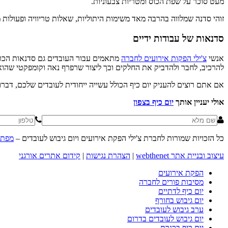
מעט סוכר על שפת הכוס ומטריות צבעוניות.
זוהי סדנה שמלווה בהרבה מאד משימות היתוליות, שאלות טריוויה ופעולות מ
סדנאות של עבודות ידיים
אנשי
צ'ילי הפקות אירועים לחברה
מתאמים עבור העובדים גם סדנאות הכרוכ
להרכיב, לחבר ולהדביק את החלקים וכך ליצור שרפרף נאה וקומפקטי שהוא
אם אתם רוצים להעניק יום כיף הכולל עשייה ייחודית לעובדים שלכם, דבר
אולי יעניין אותך
יום כיף בצפון
כל הזכויות שמורות לחברת צ'ילי הפקת אירועים ויום גיבוש לעובדים –
מפת 
עיצוב ובניית אתר webthenet
|
הצהרת נגישות
|
קידום אתרים אורגני
הפקת אירועים
מסיבות פורים לחברה
יום כיף לדתיים
יום גיבוש בחורף
ערב גיבוש לעובדים
יום גיבוש לעובדים בדרום
יום כיף בכנרת